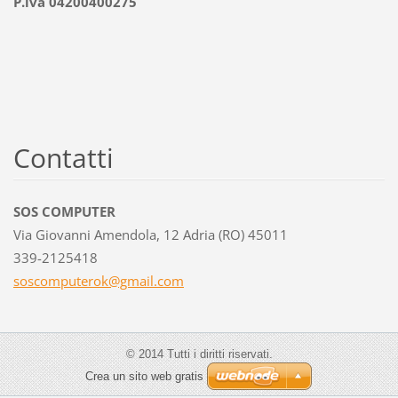
P.iva 04200400275
Contatti
SOS COMPUTER
Via Giovanni Amendola, 12 Adria (RO) 45011
339-2125418
soscompu
terok@gm
ail.com
© 2014 Tutti i diritti riservati.
Crea un sito web gratis