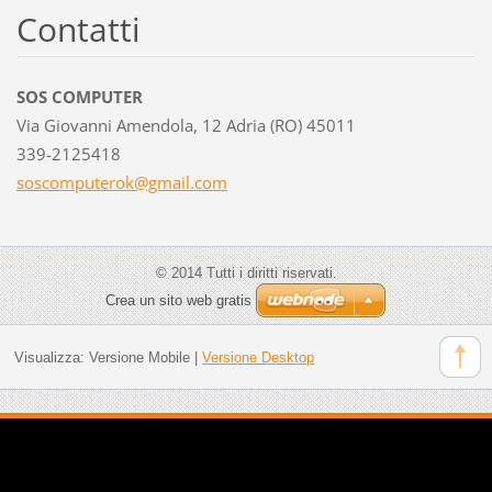
Contatti
SOS COMPUTER
Via Giovanni Amendola, 12 Adria (RO) 45011
339-2125418
soscompu
terok@gm
ail.com
© 2014 Tutti i diritti riservati.
Crea un sito web gratis
Visualizza:
Versione Mobile
|
Versione Desktop