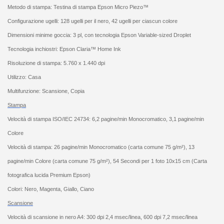
Metodo di stampa: Testina di stampa Epson Micro Piezo™
Configurazione ugelli: 128 ugelli per il nero, 42 ugelli per ciascun colore
Dimensioni minime goccia: 3 pl, con tecnologia Epson Variable-sized Droplet
Tecnologia inchiostri: Epson Claria™ Home Ink
Risoluzione di stampa: 5.760 x 1.440 dpi
Utilizzo: Casa
Multifunzione: Scansione, Copia
Stampa
Velocità di stampa ISO/IEC 24734: 6,2 pagine/min Monocromatico, 3,1 pagine/min
Colore
Velocità di stampa: 26 pagine/min Monocromatico (carta comune 75 g/m²), 13
pagine/min Colore (carta comune 75 g/m²), 54 Secondi per 1 foto 10x15 cm (Carta
fotografica lucida Premium Epson)
Colori: Nero, Magenta, Giallo, Ciano
Scansione
Velocità di scansione in nero A4: 300 dpi 2,4 msec/linea, 600 dpi 7,2 msec/linea