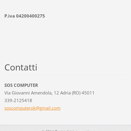
P.iva 04200400275
Contatti
SOS COMPUTER
Via Giovanni Amendola, 12 Adria (RO) 45011
339-2125418
soscompu
terok@gm
ail.com